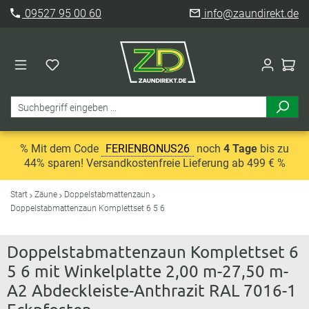
09527 95 00 60
info@zaundirekt.de
% Mit dem Code
FERIENBONUS26
noch
4 Tage
bis zu
44% sparen! Versandkostenfreie Lieferung ab 499 € %
Start
Zäune
Doppelstabmattenzaun
Doppelstabmattenzaun Komplettset 6 5 6
Doppelstabmattenzaun Komplettset 6
5 6 mit Winkelplatte 2,00 m-27,50 m-
A2 Abdeckleiste-Anthrazit RAL 7016-1