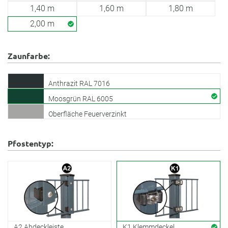
1,40 m
1,60 m
1,80 m
2,00 m
Zaunfarbe:
Anthrazit RAL 7016
Moosgrün RAL 6005
Oberfläche Feuerverzinkt
Pfostentyp:
A2 Abdeckleiste
K1 Klemmdeckel