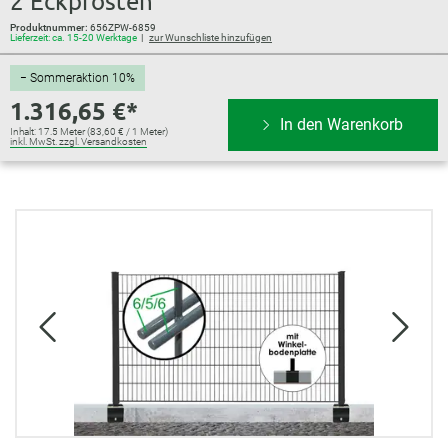
2 Eckpfosten
Produktnummer:
656ZPW-6859
Lieferzeit: ca. 15-20 Werktage
zur Wunschliste hinzufügen
− Sommeraktion 10%
1.316,65 €*
In den Warenkorb
Inhalt:
17.5 Meter
(83,60 € / 1 Meter)
inkl. MwSt. zzgl. Versandkosten
Bildergalerie überspringen