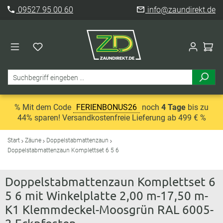
09527 95 00 60
info@zaundirekt.de
% Mit dem Code
FERIENBONUS26
noch
4 Tage
bis zu
44% sparen! Versandkostenfreie Lieferung ab 499 € %
Start
Zäune
Doppelstabmattenzaun
Doppelstabmattenzaun Komplettset 6 5 6
Doppelstabmattenzaun Komplettset 6
5 6 mit Winkelplatte 2,00 m-17,50 m-
K1 Klemmdeckel-Moosgrün RAL 6005-