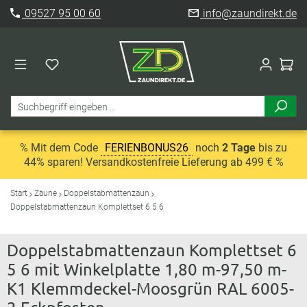
09527 95 00 60
info@zaundirekt.de
% Mit dem Code
FERIENBONUS26
noch
2 Tage
bis zu
44% sparen! Versandkostenfreie Lieferung ab 499 € %
Start
Zäune
Doppelstabmattenzaun
Doppelstabmattenzaun Komplettset 6 5 6
Doppelstabmattenzaun Komplettset 6
5 6 mit Winkelplatte 1,80 m-97,50 m-
K1 Klemmdeckel-Moosgrün RAL 6005-