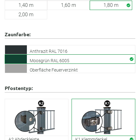
1,40 m
1,60 m
1,80 m
2,00 m
Zaunfarbe:
Anthrazit RAL 7016
Moosgrün RAL 6005
Oberfläche Feuerverzinkt
Pfostentyp:
A2 Abdeckleiste
K1 Klemmdeckel