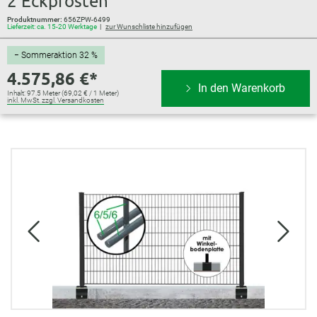
2 Eckpfosten
Produktnummer:
656ZPW-6499
Lieferzeit: ca. 15-20 Werktage
zur Wunschliste hinzufügen
− Sommeraktion 32 %
4.575,86 €*
In den Warenkorb
Inhalt:
97.5 Meter
(69,02 € / 1 Meter)
inkl. MwSt. zzgl. Versandkosten
Bildergalerie überspringen