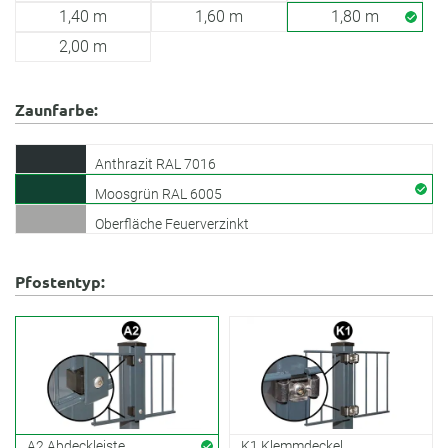
1,40 m
1,60 m
1,80 m
2,00 m
Zaunfarbe:
Anthrazit RAL 7016
Moosgrün RAL 6005
Oberfläche Feuerverzinkt
Pfostentyp:
A2 Abdeckleiste
K1 Klemmdeckel