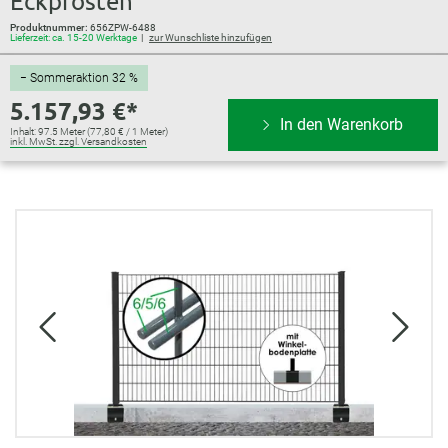
Eckpfosten
Produktnummer:
656ZPW-6488
Lieferzeit: ca. 15-20 Werktage
zur Wunschliste hinzufügen
− Sommeraktion 32 %
5.157,93 €*
In den Warenkorb
Inhalt:
97.5 Meter
(77,80 € / 1 Meter)
inkl. MwSt. zzgl. Versandkosten
Bildergalerie überspringen