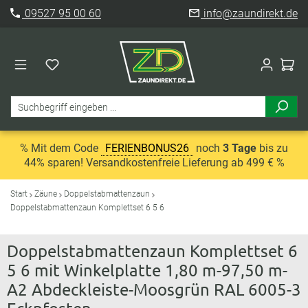
09527 95 00 60
info@zaundirekt.de
% Mit dem Code
FERIENBONUS26
noch
3 Tage
bis zu
44% sparen! Versandkostenfreie Lieferung ab 499 € %
Start
Zäune
Doppelstabmattenzaun
Doppelstabmattenzaun Komplettset 6 5 6
Doppelstabmattenzaun Komplettset 6
5 6 mit Winkelplatte 1,80 m-97,50 m-
A2 Abdeckleiste-Moosgrün RAL 6005-3