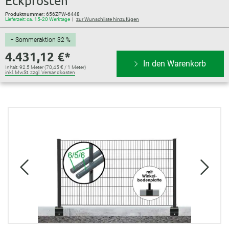
Eckpfosten
Produktnummer:
656ZPW-6448
Lieferzeit: ca. 15-20 Werktage
zur Wunschliste hinzufügen
− Sommeraktion 32 %
4.431,12 €*
In den Warenkorb
Inhalt:
92.5 Meter
(70,45 € / 1 Meter)
inkl. MwSt. zzgl. Versandkosten
Bildergalerie überspringen