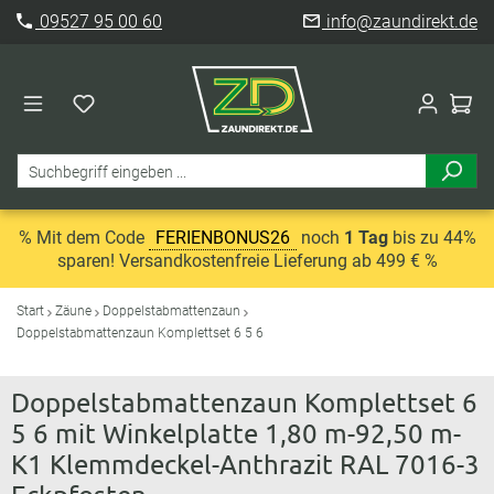
09527 95 00 60
info@zaundirekt.de
% Mit dem Code
FERIENBONUS26
noch
1 Tag
bis zu 44%
sparen! Versandkostenfreie Lieferung ab 499 € %
Start
Zäune
Doppelstabmattenzaun
Doppelstabmattenzaun Komplettset 6 5 6
Doppelstabmattenzaun Komplettset 6
5 6 mit Winkelplatte 1,80 m-92,50 m-
K1 Klemmdeckel-Anthrazit RAL 7016-3