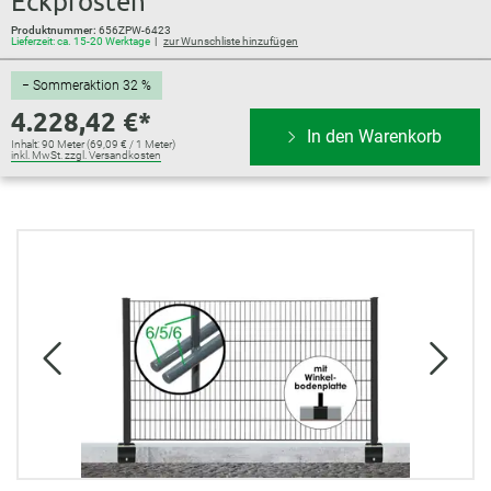
Eckpfosten
Produktnummer:
656ZPW-6423
Lieferzeit: ca. 15-20 Werktage
zur Wunschliste hinzufügen
− Sommeraktion 32 %
4.228,42 €*
In den Warenkorb
Inhalt:
90 Meter
(69,09 € / 1 Meter)
inkl. MwSt. zzgl. Versandkosten
Bildergalerie überspringen