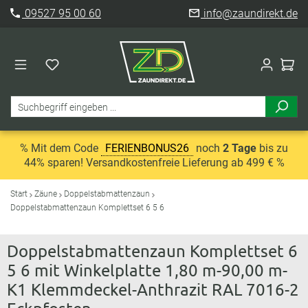
09527 95 00 60
info@zaundirekt.de
% Mit dem Code
FERIENBONUS26
noch
2 Tage
bis zu
44% sparen! Versandkostenfreie Lieferung ab 499 € %
Start
Zäune
Doppelstabmattenzaun
Doppelstabmattenzaun Komplettset 6 5 6
Doppelstabmattenzaun Komplettset 6
5 6 mit Winkelplatte 1,80 m-90,00 m-
K1 Klemmdeckel-Anthrazit RAL 7016-2