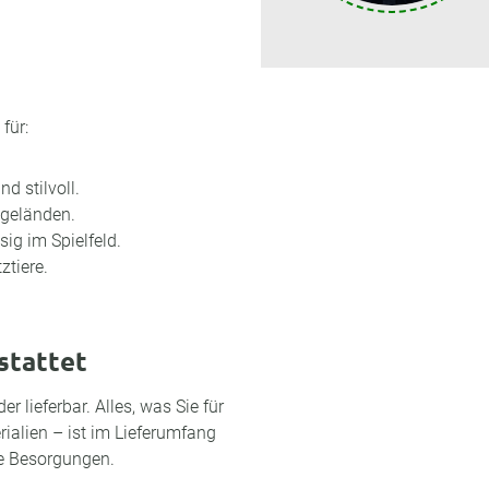
für:
d stilvoll.
ngeländen.
sig im Spielfeld.
ztiere.
stattet
r lieferbar. Alles, was Sie für
alien – ist im Lieferumfang
he Besorgungen.