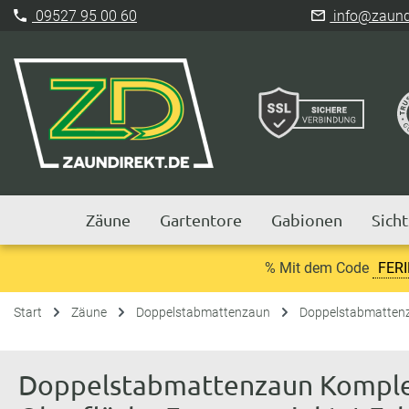
09527 95 00 60
info@zaundi
Zäune
Gartentore
Gabionen
Sich
% Mit dem Code
FER
Start
Zäune
Doppelstabmattenzaun
Doppelstabmattenz
Doppelstabmattenzaun Komplet