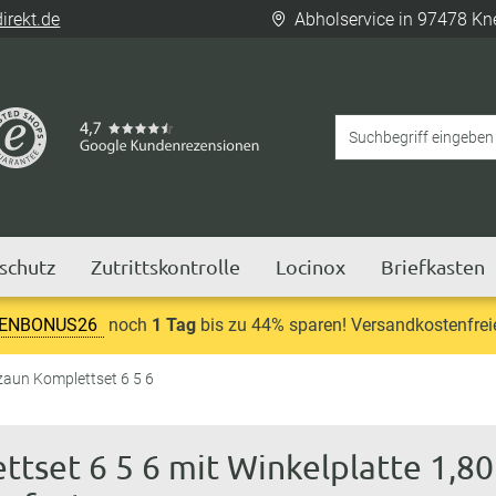
rekt.de
Abholservice in 97478 Kn
tschutz
Zutrittskontrolle
Locinox
Briefkasten
IENBONUS26
noch
1 Tag
bis zu 44% sparen! Versandkostenfrei
aun Komplettset 6 5 6
tset 6 5 6 mit Winkelplatte 1,8