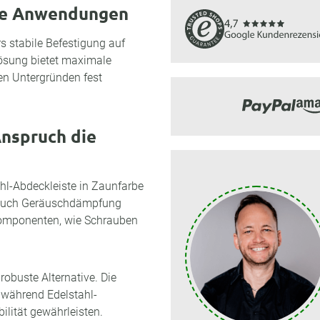
ige Anwendungen
s stabile Befestigung auf
Lösung bietet maximale
gen Untergründen fest
Anspruch die
hl-Abdeckleiste in Zaunfarbe
rn auch Geräuschdämpfung
komponenten, wie Schrauben
obuste Alternative. Die
 während Edelstahl-
lität gewährleisten.