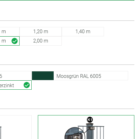
0 m
1,20 m
1,40 m
0 m
2,00 m
6
Moosgrün RAL 6005
erzinkt