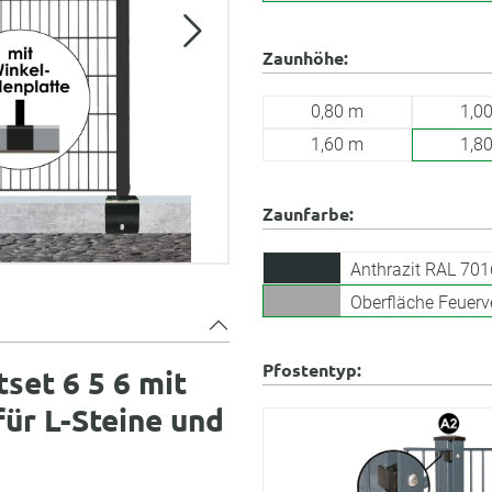
Zaunhöhe:
0,80 m
1,0
1,60 m
1,8
Zaunfarbe:
Anthrazit RAL 701
Oberfläche Feuerv
Pfostentyp:
et 6 5 6 mit
für L-Steine und