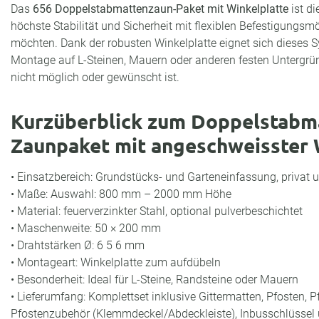
Das
656 Doppelstabmattenzaun-Paket mit Winkelplatte
ist di
höchste Stabilität und Sicherheit mit flexiblen Befestigungsm
möchten. Dank der robusten Winkelplatte eignet sich dieses 
Montage auf L-Steinen, Mauern oder anderen festen Untergrün
nicht möglich oder gewünscht ist.
Kurzüberblick zum Doppelstabm
Zaunpaket mit angeschweisster 
• Einsatzbereich: Grundstücks- und Garteneinfassung, privat 
• Maße: Auswahl: 800 mm – 2000 mm Höhe
• Material: feuerverzinkter Stahl, optional pulverbeschichtet
• Maschenweite: 50 × 200 mm
• Drahtstärken Ø: 6 5 6 mm
• Montageart: Winkelplatte zum aufdübeln
• Besonderheit: Ideal für L-Steine, Randsteine oder Mauern
• Lieferumfang: Komplettset inklusive Gittermatten, Pfosten, 
Pfostenzubehör (Klemmdeckel/Abdeckleiste), Inbusschlüsse