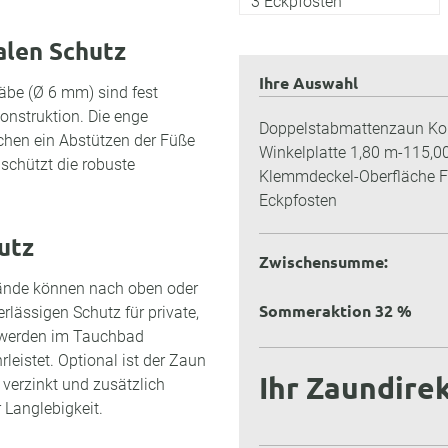
3 Eckpfosten
alen Schutz
Ihre Auswahl
äbe (Ø 6 mm) sind fest
onstruktion. Die enge
Doppelstabmattenzaun Kom
hen ein Abstützen der Füße
Winkelplatte 1,80 m-115,0
 schützt die robuste
Klemmdeckel-Oberfläche F
Eckpfosten
utz
Zwischensumme:
ände können nach oben oder
Sommeraktion 32 %
lässigen Schutz für private,
e werden im Tauchbad
eistet. Optional ist der Zaun
Ihr Zaundirek
, verzinkt und zusätzlich
 Langlebigkeit.