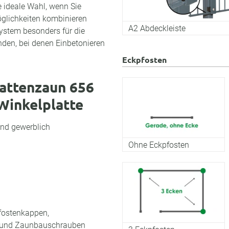
e ideale Wahl, wenn Sie
öglichkeiten kombinieren
A2 Abdeckleiste
System besonders für die
den, bei denen Einbetonieren
Eckpfosten
attenzaun 656
Winkelplatte
und gewerblich
Ohne Eckpfosten
Pfostenkappen,
l und Zaunbauschrauben