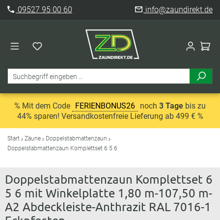
09527 95 00 60
info@zaundirekt.de
% Mit dem Code
FERIENBONUS26
noch
3 Tage
bis zu
44% sparen! Versandkostenfreie Lieferung ab 499 € %
Start
Zäune
Doppelstabmattenzaun
Doppelstabmattenzaun Komplettset 6 5 6
Doppelstabmattenzaun Komplettset 6
5 6 mit Winkelplatte 1,80 m-107,50 m-
A2 Abdeckleiste-Anthrazit RAL 7016-1