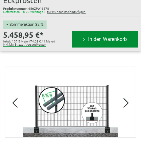
Eckpfosten
Produktnummer:
656ZPW-6578
Lieferzeit: ca. 15-20 Werktage
zur Wunschliste hinzufügen
− Sommeraktion 32 %
5.458,95 €*
In den Warenkorb
Inhalt:
107.5 Meter
(74,68 € / 1 Meter)
inkl. MwSt. zzgl. Versandkosten
Bildergalerie überspringen