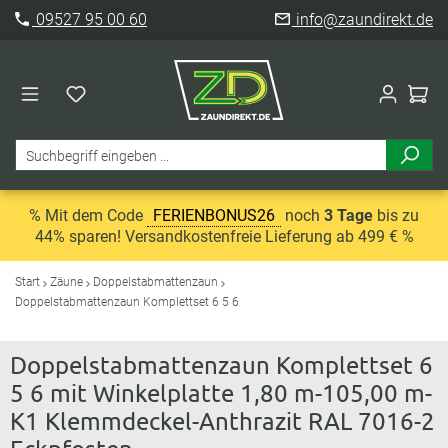
09527 95 00 60
info@zaundirekt.de
% Mit dem Code
FERIENBONUS26
noch
3 Tage
bis zu
44% sparen! Versandkostenfreie Lieferung ab 499 € %
Start
Zäune
Doppelstabmattenzaun
Doppelstabmattenzaun Komplettset 6 5 6
Doppelstabmattenzaun Komplettset 6
5 6 mit Winkelplatte 1,80 m-105,00 m-
K1 Klemmdeckel-Anthrazit RAL 7016-2