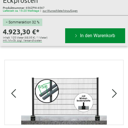
Eckpfosten
Produktnummer:
656ZPW-6567
Lieferzeit: ca. 15-20 Werktage
zur Wunschliste hinzufügen
− Sommeraktion 32 %
4.923,30 €*
In den Warenkorb
Inhalt:
105 Meter
(68,95 € / 1 Meter)
inkl. MwSt. zzgl. Versandkosten
Bildergalerie überspringen