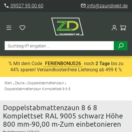
09527 95 00 60
info@zaundirekt.de
% Mit dem Code
FERIENBONUS26
noch
2 Tage
bis zu
44% sparen! Versandkostenfreie Lieferung ab 499 € %
Start
Zäune
Doppelstabmattenzaun
Doppelstabmattenzaun Komplettset 8 6 8
Doppelstabmattenzaun 8 6 8
Komplettset RAL 9005 schwarz Höhe
800 mm-90,00 m-Zum einbetonieren
Produktnummer:
1778-071