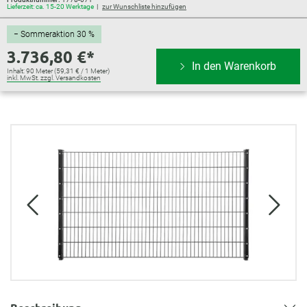
Lieferzeit: ca. 15-20 Werktage
zur Wunschliste hinzufügen
− Sommeraktion 30 %
3.736,80 €*
In den Warenkorb
Inhalt:
90 Meter
(59,31 € / 1 Meter)
inkl. MwSt. zzgl. Versandkosten
Bildergalerie überspringen