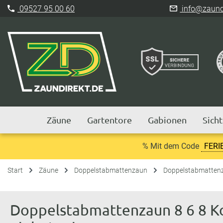
09527 95 00 60
info@zaundi
Zäune
Gartentore
Gabionen
Sich
% Mit dem Code
FERI
Start
Zäune
Doppelstabmattenzaun
Doppelstabmattenz
Doppelstabmattenzaun 8 6 8 