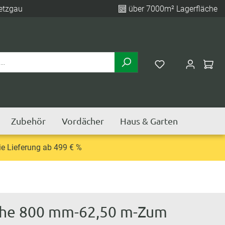
etzgau
über 7000m² Lagerfläche
Zubehör
Vordächer
Haus & Garten
e Lieferung ab 499 € %
öhe 800 mm-62,50 m-Zum