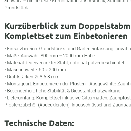
Schwarz – die perfekte Kombination aus Ästhetik, Stabilität un
Grundstück.
Kurzüberblick zum Doppelstabm
Komplettset zum Einbetonieren
• Einsatzbereich: Grundstücks- und Garteneinfassung, privat 
• Maße: Auswahl: 800 mm – 2000 mm Höhe
• Material: feuerverzinkter Stahl, optional pulverbeschichtet
• Maschenweite: 50 × 200 mm
• Drahtstärken Ø: 8 6 8 mm
• Montageart: Einbetonieren der Pfosten - Ausgewählte Zau
• Besonderheit: hohe Stabilität & Diebstahlschutzwirkung
• Lieferumfang: Komplettset inklusive Gittermatten, Zaunpfos
Pfostenzubehör (Abdeckleisten), Inbusschlüssel und Zaunba
Technische Daten: