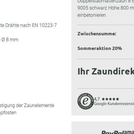
Doppelstabmattenzaun 8 6
9005 schwarz Höhe 800 
einbetonieren
kte Drähte nach EN 10223-7
Zwischensumme:
te Ø 8 mm
Sommeraktion 20%
Ihr Zaundirek
estigung der Zaunelemente
pfosten