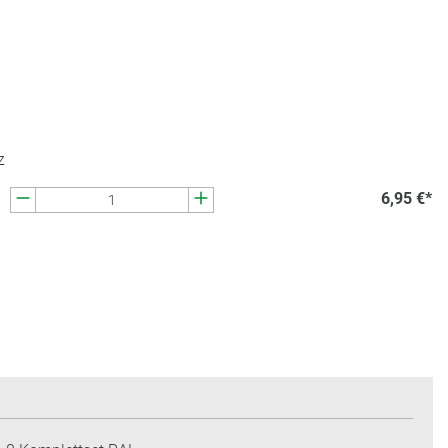
z
6,95 €*