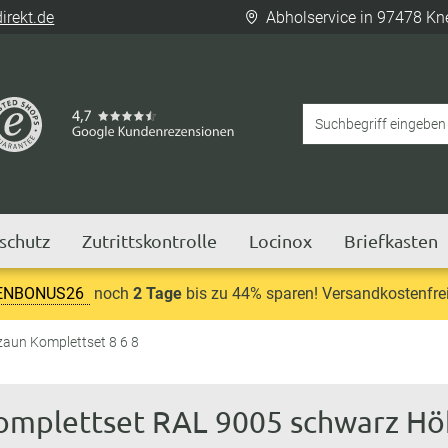
rekt.de
Abholservice in 97478 Kn
tschutz
Zutrittskontrolle
Locinox
Briefkasten
ENBONUS26
noch
2 Tage
bis zu 44% sparen! Versandkostenfrei
aun Komplettset 8 6 8
Komplettset RAL 9005 schwarz H