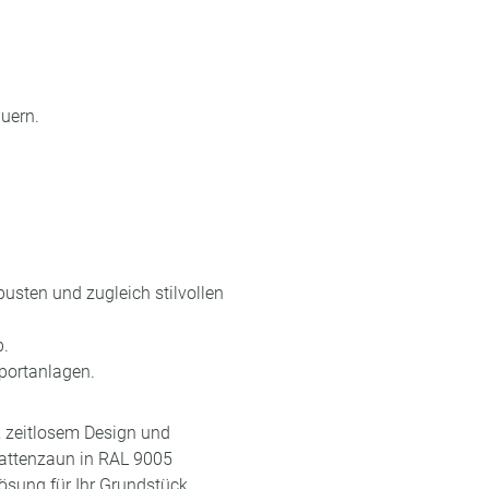
uern.
usten und zugleich stilvollen
b.
Sportanlagen.
t, zeitlosem Design und
mattenzaun in RAL 9005
ösung für Ihr Grundstück.