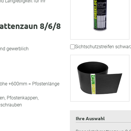
d Langlebigkeit für Ihr
attenzaun 8/6/8
Sichtschutzstreifen schwar
und gewerblich
nhöhe +600mm = Pfostenlänge
ten, Pfostenkappen,
uschrauben
Ihre Auswahl