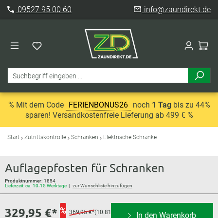
09527 95 00 60
info@zaundirekt.de
% Mit dem Code
FERIENBONUS26
noch
1 Tag
bis zu 44%
sparen! Versandkostenfreie Lieferung ab 499 € %
Start
Zutrittskontrolle
Schranken
Elektrische Schranke
Auflagepfosten für Schranken
Produktnummer:
1854
Lieferzeit: ca. 10-15 Werktage
zur Wunschliste hinzufügen
329,95 €*
%
369,95 €*
(10.81%
In den Warenkorb