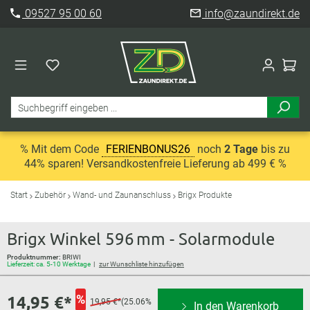
09527 95 00 60
info@zaundirekt.de
% Mit dem Code
FERIENBONUS26
noch
2 Tage
bis zu
44% sparen! Versandkostenfreie Lieferung ab 499 € %
Start
Zubehör
Wand- und Zaunanschluss
Brigx Produkte
Brigx Winkel 596 mm - Solarmodule
Produktnummer:
BRIWI
Lieferzeit: ca. 5-10 Werktage
zur Wunschliste hinzufügen
14,95 €*
%
19,95 €*
(25.06%
In den Warenkorb