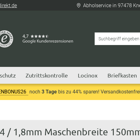
rekt.de
Abholservice in 97478 Kn
tschutz
Zutrittskontrolle
Locinox
Briefkasten
ENBONUS26
noch
3 Tage
bis zu 44% sparen! Versandkostenfrei
2,4 / 1,8mm Maschenbreite 150