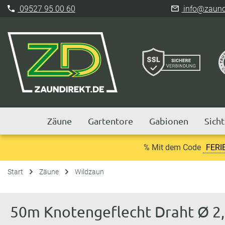
09527 95 00 60
info@zaundi
Zäune
Gartentore
Gabionen
Sich
% Mit dem Code
FERI
Start
Zäune
Wildzaun
50m Knotengeflecht Draht Ø 