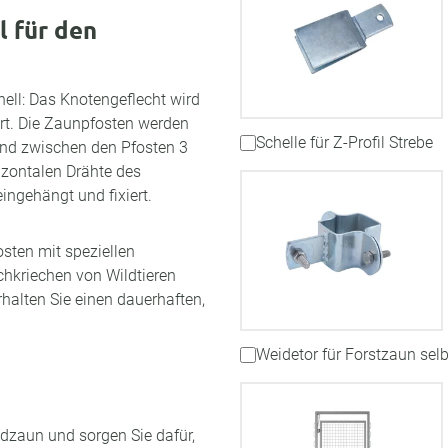
l für den
ell: Das Knotengeflecht wird
ert. Die Zaunpfosten werden
Schelle für Z-Profil Strebe
and zwischen den Pfosten 3
izontalen Drähte des
ingehängt und fixiert.
osten mit speziellen
hkriechen von Wildtieren
halten Sie einen dauerhaften,
Weidetor für Forstzaun sel
ldzaun und sorgen Sie dafür,