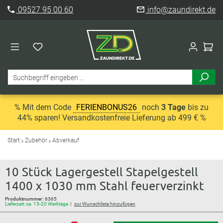
09527 95 00 60
info@zaundirekt.de
% Mit dem Code
FERIENBONUS26
noch
3 Tage
bis zu
44% sparen! Versandkostenfreie Lieferung ab 499 € %
Start
Zubehör
Abverkauf
10 Stück Lagergestell Stapelgestell
1400 x 1030 mm Stahl feuerverzinkt
Produktnummer:
6365
Lieferzeit: ca. 15-20 Werktage
zur Wunschliste hinzufügen